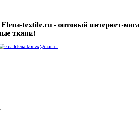
lena-textile.ru - оптовый интернет-маг
ные ткани!
elena-kortex@mail.ru
.