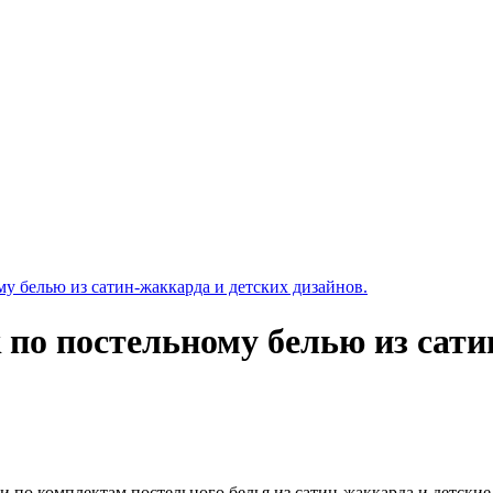
у белью из сатин-жаккарда и детских дизайнов.
 по постельному белью из сати
 по комплектам постельного белья из сатин-жаккарда и детские