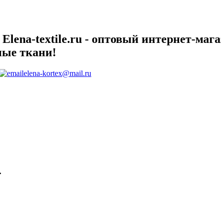
lena-textile.ru - оптовый интернет-маг
ные ткани!
elena-kortex@mail.ru
.