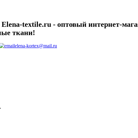
lena-textile.ru - оптовый интернет-маг
ные ткани!
elena-kortex@mail.ru
.