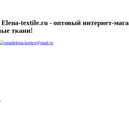
lena-textile.ru - оптовый интернет-маг
ные ткани!
elena-kortex@mail.ru
.