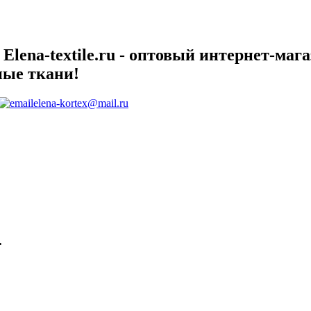
lena-textile.ru - оптовый интернет-маг
ные ткани!
elena-kortex@mail.ru
.