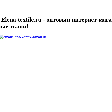
lena-textile.ru - оптовый интернет-маг
ные ткани!
elena-kortex@mail.ru
.